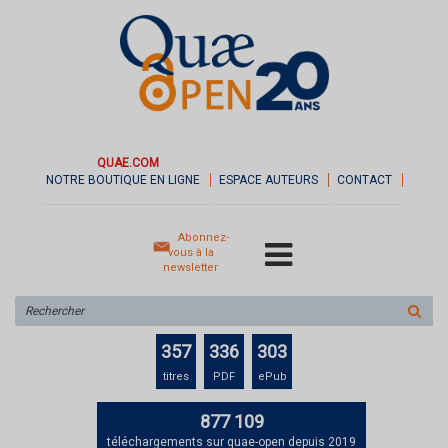
QUAE.COM
NOTRE BOUTIQUE EN LIGNE
ESPACE AUTEURS
CONTACT
Abonnez-
vous à la
newsletter
Rechercher
sur
le
357
336
303
site
titres
PDF
ePub
877 109
téléchargements sur quae-open depuis 2019