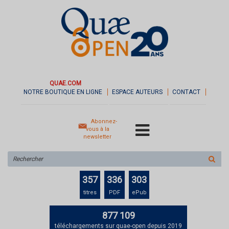
QUAE.COM
NOTRE BOUTIQUE EN LIGNE
ESPACE AUTEURS
CONTACT
Abonnez-
vous à la
newsletter
Rechercher
sur
le
357
336
303
site
titres
PDF
ePub
877 109
téléchargements sur quae-open depuis 2019