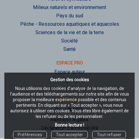
Milieux naturels et environnement
Pays du sud
Pêche - Ressources aquatiques et aquacoles
Sciences de la vie et de la terre
Société
Santé
ESPACE PRO
Espace auteur
Gestion des cookies
Foreign rights
Processus d'évaluation
Nous utilisons des cookies d’analyse de la navigation, de
l’audience et des téléchargements sur notre site afin de vous
proposer la meilleure expérience possible et des contenus
NOTRE SITE
pertinents. En cliquant sur « Tout accepter », vous nous
Quae © 2019
autorisez à utiliser ces cookies. Vous êtes libre également de
les refuser ou de les personnaliser.
Mentions légales
Bonne lecture !
Déclaration d'accessibilité
Préférences
Tout accepter
Tout refuser