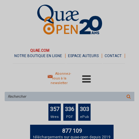
QUAE.COM
NOTRE BOUTIQUE EN LIGNE
ESPACE AUTEURS
CONTACT
Abonnez-
vous à la
newsletter
Rechercher
sur
le
357
336
303
site
titres
PDF
ePub
877 109
téléchargements sur quae-open depuis 2019