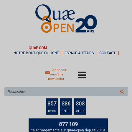
QUAE.COM
NOTRE BOUTIQUE EN LIGNE
ESPACE AUTEURS
CONTACT
Abonnez-
vous à la
newsletter
Rechercher
sur
le
357
336
303
site
titres
PDF
ePub
877 109
téléchargements sur quae-open depuis 2019