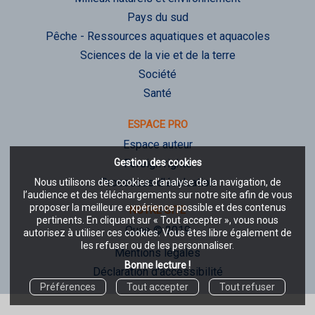
Pays du sud
Pêche - Ressources aquatiques et aquacoles
Sciences de la vie et de la terre
Société
Santé
ESPACE PRO
Espace auteur
Gestion des cookies
Foreign rights
Processus d'évaluation
Nous utilisons des cookies d’analyse de la navigation, de
l’audience et des téléchargements sur notre site afin de vous
proposer la meilleure expérience possible et des contenus
NOTRE SITE
pertinents. En cliquant sur « Tout accepter », vous nous
Quae © 2019
autorisez à utiliser ces cookies. Vous êtes libre également de
les refuser ou de les personnaliser.
Mentions légales
Bonne lecture !
Déclaration d'accessibilité
Préférences
Tout accepter
Tout refuser