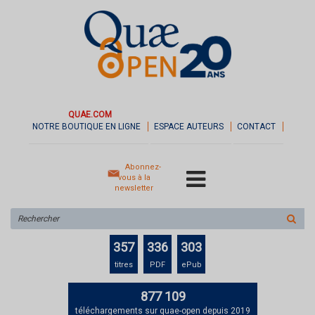
QUAE.COM
NOTRE BOUTIQUE EN LIGNE
ESPACE AUTEURS
CONTACT
Abonnez-
vous à la
newsletter
Rechercher
sur
le
357
336
303
site
titres
PDF
ePub
877 109
téléchargements sur quae-open depuis 2019