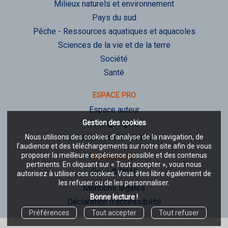
Milieux naturels et environnement
Pays du sud
Pêche - Ressources aquatiques et aquacoles
Sciences de la vie et de la terre
Société
Santé
ESPACE PRO
Espace auteur
Gestion des cookies
Foreign rights
Processus d'évaluation
Nous utilisons des cookies d’analyse de la navigation, de
l’audience et des téléchargements sur notre site afin de vous
proposer la meilleure expérience possible et des contenus
NOTRE SITE
pertinents. En cliquant sur « Tout accepter », vous nous
Quae © 2019
autorisez à utiliser ces cookies. Vous êtes libre également de
les refuser ou de les personnaliser.
Mentions légales
Bonne lecture !
Déclaration d'accessibilité
Préférences
Tout accepter
Tout refuser