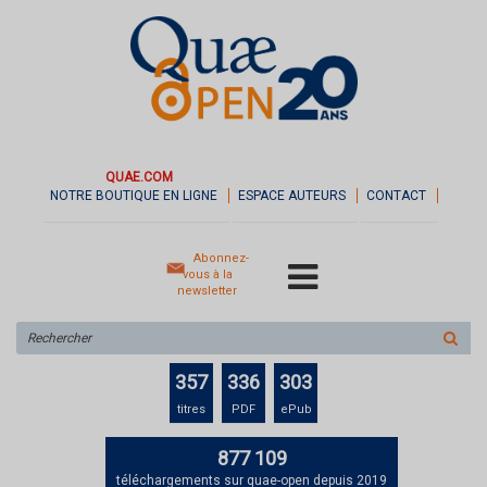
QUAE.COM
NOTRE BOUTIQUE EN LIGNE
ESPACE AUTEURS
CONTACT
Abonnez-
vous à la
newsletter
Rechercher
sur
le
357
336
303
site
titres
PDF
ePub
877 109
téléchargements sur quae-open depuis 2019