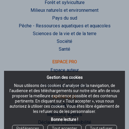
Forêt et sylviculture
Milieux naturels et environnement
Pays du sud
Pêche - Ressources aquatiques et aquacoles
Sciences de la vie et de la terre
Société
Santé
ESPACE PRO
Espace auteur
Gestion des cookies
Foreign rights
Processus d'évaluation
Nous utilisons des cookies d’analyse de la navigation, de
l’audience et des téléchargements sur notre site afin de vous
proposer la meilleure expérience possible et des contenus
NOTRE SITE
pertinents. En cliquant sur « Tout accepter », vous nous
Quae © 2019
autorisez à utiliser ces cookies. Vous êtes libre également de
les refuser ou de les personnaliser.
Mentions légales
Bonne lecture !
Déclaration d'accessibilité
Préférences
Tout accepter
Tout refuser