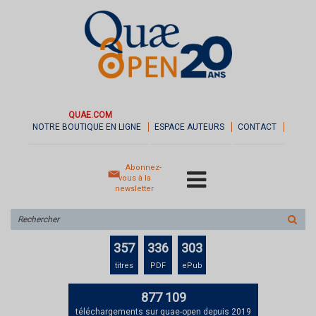
QUAE.COM
NOTRE BOUTIQUE EN LIGNE
ESPACE AUTEURS
CONTACT
Abonnez-
vous à la
newsletter
Rechercher
sur
le
357
336
303
site
titres
PDF
ePub
877 109
téléchargements sur quae-open depuis 2019