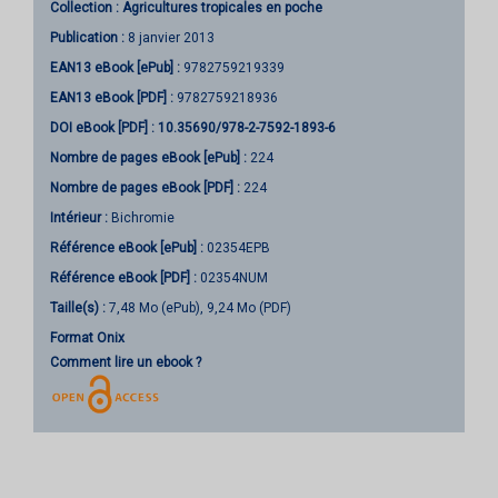
Collection :
Agricultures tropicales en poche
Publication :
8 janvier 2013
EAN13 eBook [ePub] :
9782759219339
EAN13 eBook [PDF] :
9782759218936
DOI eBook [PDF] :
10.35690/978-2-7592-1893-6
Nombre de pages
eBook [ePub]
:
224
Nombre de pages
eBook [PDF]
:
224
Intérieur :
Bichromie
Référence eBook [ePub] :
02354EPB
Référence eBook [PDF] :
02354NUM
Taille(s) :
7,48 Mo (ePub), 9,24 Mo (PDF)
Format Onix
Comment lire un ebook ?