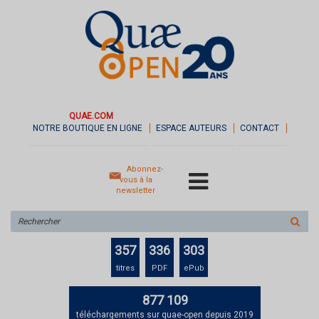
QUAE.COM
NOTRE BOUTIQUE EN LIGNE
ESPACE AUTEURS
CONTACT
Abonnez-
vous à la
newsletter
Rechercher
sur
le
357
336
303
site
titres
PDF
ePub
877 109
téléchargements sur quae-open depuis 2019