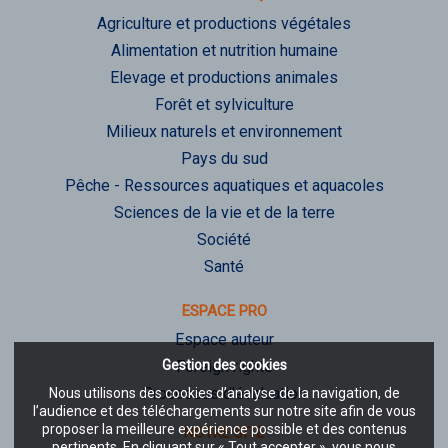
Agriculture et productions végétales
Alimentation et nutrition humaine
Elevage et productions animales
Forêt et sylviculture
Milieux naturels et environnement
Pays du sud
Pêche - Ressources aquatiques et aquacoles
Sciences de la vie et de la terre
Société
Santé
ESPACE PRO
Espace auteur
Gestion des cookies
Foreign rights
Processus d'évaluation
Nous utilisons des cookies d’analyse de la navigation, de
l’audience et des téléchargements sur notre site afin de vous
proposer la meilleure expérience possible et des contenus
NOTRE SITE
pertinents. En cliquant sur « Tout accepter », vous nous