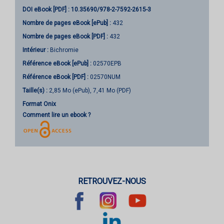
DOI eBook [PDF] :
10.35690/978-2-7592-2615-3
Nombre de pages
eBook [ePub]
:
432
Nombre de pages
eBook [PDF]
:
432
Intérieur :
Bichromie
Référence eBook [ePub] :
02570EPB
Référence eBook [PDF] :
02570NUM
Taille(s) :
2,85 Mo (ePub), 7,41 Mo (PDF)
Format Onix
Comment lire un ebook ?
RETROUVEZ-NOUS