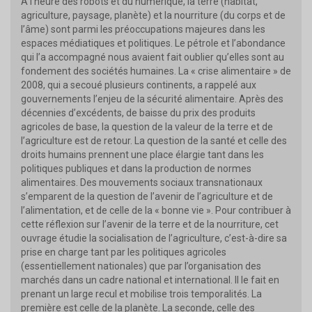
À l’heure des robots et du numérique, la terre (habitat,
agriculture, paysage, planète) et la nourriture (du corps et de
l’âme) sont parmi les préoccupations majeures dans les
espaces médiatiques et politiques. Le pétrole et l’abondance
qui l’a accompagné nous avaient fait oublier qu’elles sont au
fondement des sociétés humaines. La « crise alimentaire » de
2008, qui a secoué plusieurs continents, a rappelé aux
gouvernements l’enjeu de la sécurité alimentaire. Après des
décennies d’excédents, de baisse du prix des produits
agricoles de base, la question de la valeur de la terre et de
l’agriculture est de retour. La question de la santé et celle des
droits humains prennent une place élargie tant dans les
politiques publiques et dans la production de normes
alimentaires. Des mouvements sociaux transnationaux
s’emparent de la question de l’avenir de l’agriculture et de
l’alimentation, et de celle de la « bonne vie ». Pour contribuer à
cette réflexion sur l’avenir de la terre et de la nourriture, cet
ouvrage étudie la socialisation de l’agriculture, c’est-à-dire sa
prise en charge tant par les politiques agricoles
(essentiellement nationales) que par l’organisation des
marchés dans un cadre national et international. Il le fait en
prenant un large recul et mobilise trois temporalités. La
première est celle de la planète. La seconde, celle des