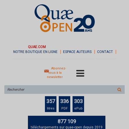
QUAE.COM
NOTRE BOUTIQUE EN LIGNE
ESPACE AUTEURS
CONTACT
Abonnez-
vous à la
newsletter
Rechercher
sur
le
357
336
303
site
titres
PDF
ePub
877 109
téléchargements sur quae-open depuis 2019