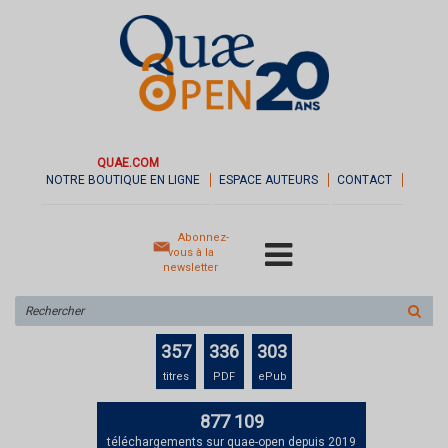
QUAE.COM
NOTRE BOUTIQUE EN LIGNE
ESPACE AUTEURS
CONTACT
Abonnez-
vous à la
newsletter
Rechercher
sur
le
357
336
303
site
titres
PDF
ePub
877 109
téléchargements sur quae-open depuis 2019