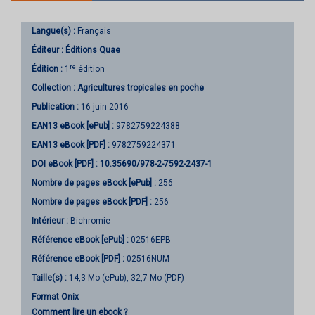
Langue(s) :
Français
Éditeur :
Éditions Quae
re
Édition :
1
édition
Collection :
Agricultures tropicales en poche
Publication :
16 juin 2016
EAN13 eBook [ePub] :
9782759224388
EAN13 eBook [PDF] :
9782759224371
DOI eBook [PDF] :
10.35690/978-2-7592-2437-1
Nombre de pages
eBook [ePub]
:
256
Nombre de pages
eBook [PDF]
:
256
Intérieur :
Bichromie
Référence eBook [ePub] :
02516EPB
Référence eBook [PDF] :
02516NUM
Taille(s) :
14,3 Mo (ePub), 32,7 Mo (PDF)
Format Onix
Comment lire un ebook ?