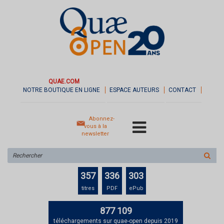
QUAE.COM
NOTRE BOUTIQUE EN LIGNE
ESPACE AUTEURS
CONTACT
Abonnez-
vous à la
newsletter
Rechercher
sur
le
357
336
303
site
titres
PDF
ePub
877 109
téléchargements sur quae-open depuis 2019