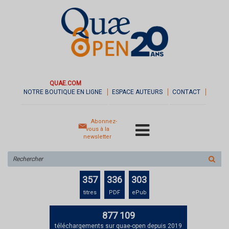
QUAE.COM
NOTRE BOUTIQUE EN LIGNE
ESPACE AUTEURS
CONTACT
Abonnez-
vous à la
newsletter
Rechercher
sur
le
357
336
303
site
titres
PDF
ePub
877 109
téléchargements sur quae-open depuis 2019