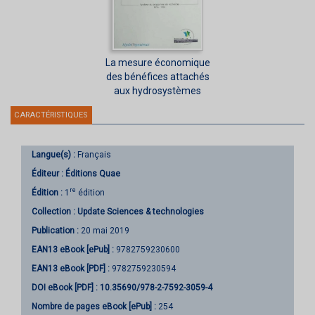
La mesure économique
des bénéfices attachés
aux hydrosystèmes
CARACTÉRISTIQUES
Langue(s) :
Français
Éditeur :
Éditions Quae
re
Édition :
1
édition
Collection :
Update Sciences & technologies
Publication :
20 mai 2019
EAN13 eBook [ePub] :
9782759230600
EAN13 eBook [PDF] :
9782759230594
DOI eBook [PDF] :
10.35690/978-2-7592-3059-4
Nombre de pages
eBook [ePub]
:
254