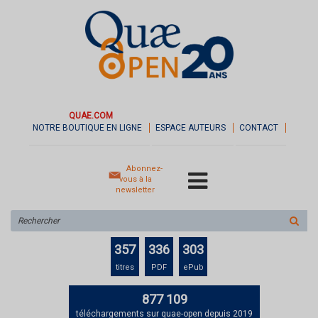
QUAE.COM
NOTRE BOUTIQUE EN LIGNE
ESPACE AUTEURS
CONTACT
Abonnez-
vous à la
newsletter
Rechercher
sur
le
357
336
303
site
titres
PDF
ePub
877 109
téléchargements sur quae-open depuis 2019