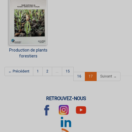
Production de plants
forestiers
← Précédent
1
2
…
15
(current)
16
17
Suivant →
RETROUVEZ-NOUS