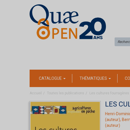
CATALOGUE
THÉMATIQUES
CO
Accueil
Toutes les publications
Les cultures fourragères
LES CU
Henri-Domini
(auteur),
Bern
(auteur)