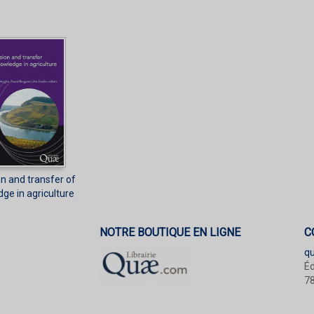
on and transfer of
ge in agriculture
NOTRE BOUTIQUE EN LIGNE
C
q
Éd
78