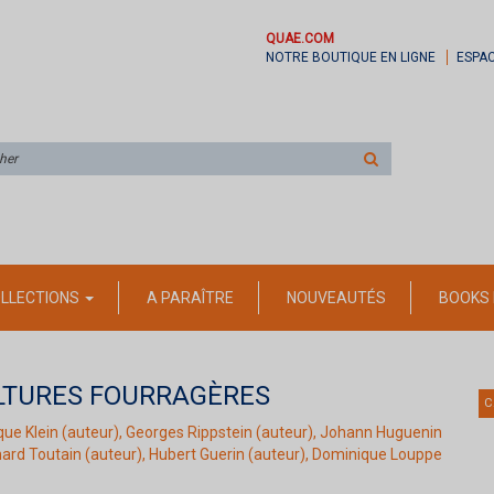
QUAE.COM
NOTRE BOUTIQUE EN LIGNE
ESPA
Rechercher
sur
le
site
LLECTIONS
A PARAÎTRE
NOUVEAUTÉS
BOOKS 
LTURES FOURRAGÈRES
C
que Klein
(auteur),
Georges Rippstein
(auteur),
Johann Huguenin
ard Toutain
(auteur),
Hubert Guerin
(auteur),
Dominique Louppe