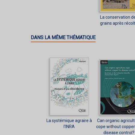
La conservation d
grains après récol
DANS LA MÊME THÉMATIQUE
La systémique agraire à
Can organic agricul
l'INRA
cope without copper
disease control?