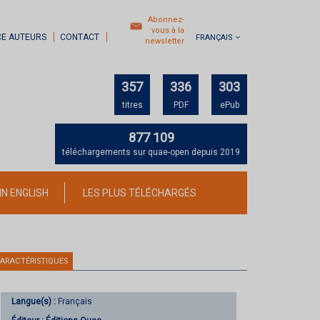
Abonnez-
vous à la
CE AUTEURS
CONTACT
FRANÇAIS
newsletter
357
336
303
titres
PDF
ePub
877 109
téléchargements sur quae-open depuis 2019
IN ENGLISH
LES PLUS TÉLÉCHARGÉS
ARACTÉRISTIQUES
Langue(s) :
Français