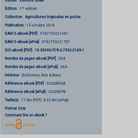
Éditeur :
Éditions Quae
re
Édition :
1
édition
Collection :
Agricultures tropicales en poche
Publication :
13 octobre 2014
EAN13 eBook [PDF] :
9782759221691
EAN13 eBook [ePub] :
9782759221707
DOI eBook [PDF] :
10.35690/978-2-7592-2169-1
Nombre de pages
eBook [PDF]
:
264
Nombre de pages
eBook [ePub]
:
264
Intérieur :
Bichromie, Noir & blanc
Référence eBook [PDF] :
02428NUM
Référence eBook [ePub] :
02428EPB
Taille(s) :
17 Mo (PDF), 8,52 Mo (ePub)
Format Onix
Comment lire un ebook ?