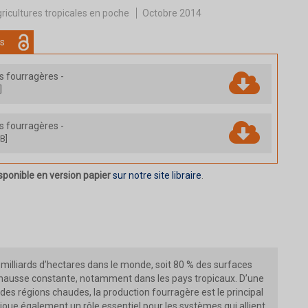
ricultures tropicales en poche
Octobre 2014
s
es fourragères
-
]
es fourragères
-
B]
sponible en version papier
sur notre site libraire
.
 milliards d’hectares dans le monde, soit 80 % des surfaces
 hausse constante, notamment dans les pays tropicaux. D’une
es régions chaudes, la production fourragère est le principal
 joue également un rôle essentiel pour les systèmes qui allient