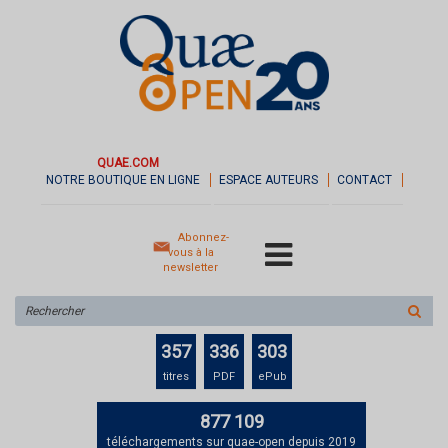
QUAE.COM
NOTRE BOUTIQUE EN LIGNE
ESPACE AUTEURS
CONTACT
Abonnez-
vous à la
newsletter
Rechercher
sur
le
357
336
303
site
titres
PDF
ePub
877 109
téléchargements sur quae-open depuis 2019