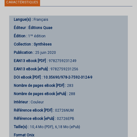
CARACTÉRISTIQUES
Langue(s) :
Français
Éditeur :
Éditions Quae
re
Édition :
1
édition
Collection :
Synthèses
Publication :
25 juin 2020
EAN13 eBook [PDF] :
9782759231249
EAN13 eBook [ePub] :
9782759231256
DOI eBook [PDF] :
10.35690/978-2-7592-3124-9
Nombre de pages
eBook [PDF]
:
283
Nombre de pages
eBook [ePub]
:
288
Intérieur :
Couleur
Référence eBook [PDF] :
02726NUM
Référence eBook [ePub] :
02726EPB
Taille(s) :
10,4 Mo (PDF), 6,18 Mo (ePub)
Format Onix