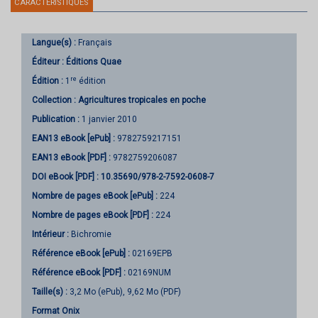
CARACTÉRISTIQUES
Langue(s) :
Français
Éditeur :
Éditions Quae
re
Édition :
1
édition
Collection :
Agricultures tropicales en poche
Publication :
1 janvier 2010
EAN13 eBook [ePub] :
9782759217151
EAN13 eBook [PDF] :
9782759206087
DOI eBook [PDF] :
10.35690/978-2-7592-0608-7
Nombre de pages
eBook [ePub]
:
224
Nombre de pages
eBook [PDF]
:
224
Intérieur :
Bichromie
Référence eBook [ePub] :
02169EPB
Référence eBook [PDF] :
02169NUM
Taille(s) :
3,2 Mo (ePub), 9,62 Mo (PDF)
Format Onix