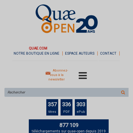
QUAE.COM
NOTRE BOUTIQUE EN LIGNE
ESPACE AUTEURS
CONTACT
Abonnez-
vous à la
newsletter
Rechercher
sur
le
357
336
303
site
titres
PDF
ePub
877 109
téléchargements sur quae-open depuis 2019