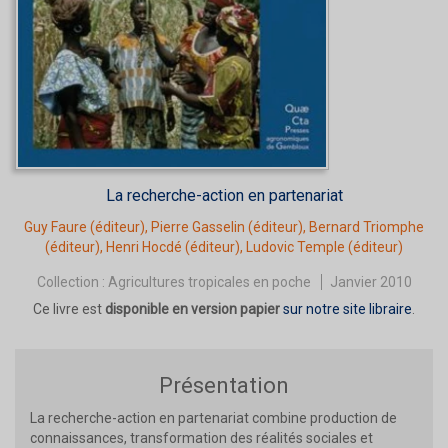
La recherche-action en partenariat
Guy Faure
(éditeur),
Pierre Gasselin
(éditeur),
Bernard Triomphe
(éditeur),
Henri Hocdé
(éditeur),
Ludovic Temple
(éditeur)
Collection :
Agricultures tropicales en poche
Janvier 2010
Ce livre est
disponible en version papier
sur notre site libraire
.
Présentation
La recherche-action en partenariat combine production de
connaissances, transformation des réalités sociales et