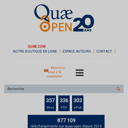
QUAE.COM
NOTRE BOUTIQUE EN LIGNE
ESPACE AUTEURS
CONTACT
Abonnez-
vous à la
newsletter
Rechercher
sur
le
357
336
303
site
titres
PDF
ePub
877 109
téléchargements sur quae-open depuis 2019