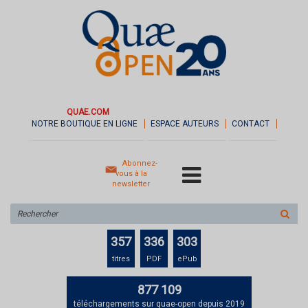
QUAE.COM
NOTRE BOUTIQUE EN LIGNE
ESPACE AUTEURS
CONTACT
Abonnez-
vous à la
newsletter
Rechercher
sur
le
357
336
303
site
titres
PDF
ePub
877 109
téléchargements sur quae-open depuis 2019