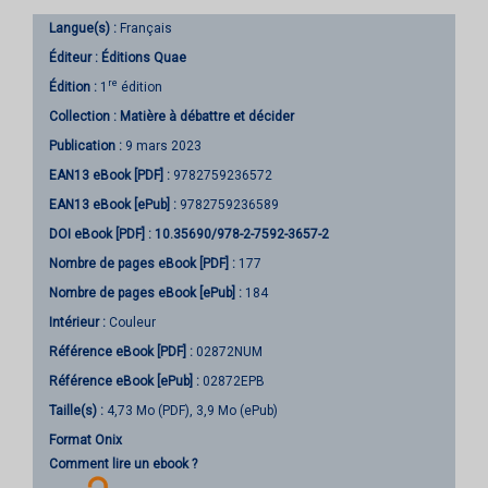
Langue(s) :
Français
Éditeur :
Éditions Quae
re
Édition :
1
édition
Collection :
Matière à débattre et décider
Publication :
9 mars 2023
EAN13 eBook [PDF] :
9782759236572
EAN13 eBook [ePub] :
9782759236589
DOI eBook [PDF] :
10.35690/978-2-7592-3657-2
Nombre de pages
eBook [PDF]
:
177
Nombre de pages
eBook [ePub]
:
184
Intérieur :
Couleur
Référence eBook [PDF] :
02872NUM
Référence eBook [ePub] :
02872EPB
Taille(s) :
4,73 Mo (PDF), 3,9 Mo (ePub)
Format Onix
Comment lire un ebook ?