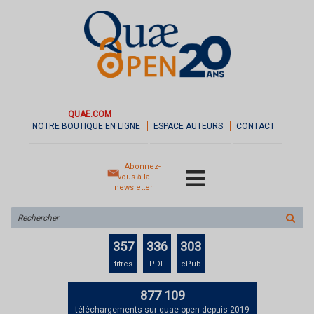
QUAE.COM
NOTRE BOUTIQUE EN LIGNE
ESPACE AUTEURS
CONTACT
Abonnez-
vous à la
newsletter
Rechercher
sur
le
357
336
303
site
titres
PDF
ePub
877 109
téléchargements sur quae-open depuis 2019