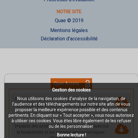
NOTRE SITE
Quae © 2019
Mentions légales
Déclaration d'accessibilité
Open Access
Gestion des cookies
Nous utilisons des cookies d’analyse de la navigation, de
Impacts des produits phytopharmaceutiques sur
l’audience et des téléchargements sur notre site afin de vous
la biodiversité et les services écosystémiques
-
proposer la meilleure expérience possible et des contenus
EBOOK [PDF]
pertinents. En cliquant sur « Tout accepter », vous nous autorisez
à utiliser ces cookies. Vous êtes libre également de les refuser
Impacts des produits phytopharmaceutiques sur
ou de les personnaliser.
la biodiversité et les services écosystémiques
-
Bonne lecture !
EBOOK [EPUB]