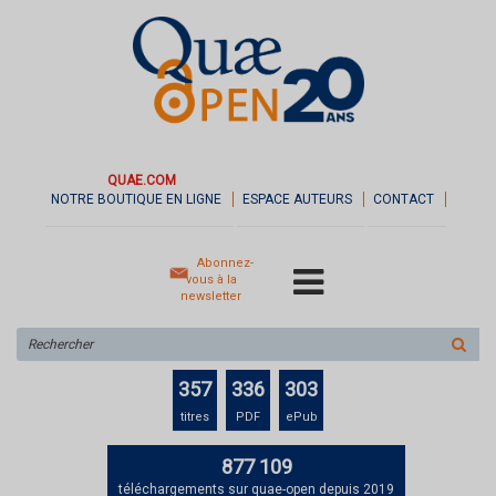
QUAE.COM
NOTRE BOUTIQUE EN LIGNE
ESPACE AUTEURS
CONTACT
Abonnez-
vous à la
newsletter
Rechercher
sur
le
357
336
303
site
titres
PDF
ePub
877 109
téléchargements sur quae-open depuis 2019