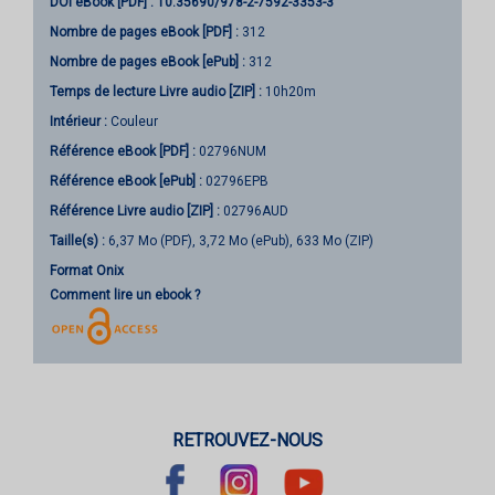
DOI eBook [PDF] :
10.35690/978-2-7592-3353-3
Nombre de pages
eBook [PDF]
:
312
Nombre de pages
eBook [ePub]
:
312
Temps de lecture Livre audio [ZIP] :
10h20m
Intérieur :
Couleur
Référence eBook [PDF] :
02796NUM
Référence eBook [ePub] :
02796EPB
Référence Livre audio [ZIP] :
02796AUD
Taille(s) :
6,37 Mo (PDF), 3,72 Mo (ePub), 633 Mo (ZIP)
Format Onix
Comment lire un ebook ?
RETROUVEZ-NOUS