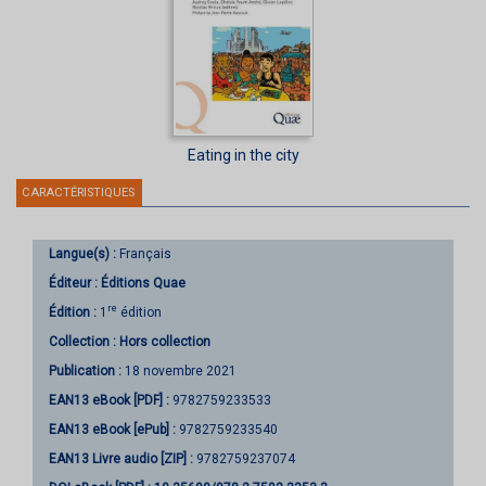
Eating in the city
CARACTÉRISTIQUES
Langue(s) :
Français
Éditeur :
Éditions Quae
re
Édition :
1
édition
Collection :
Hors collection
Publication :
18 novembre 2021
EAN13 eBook [PDF] :
9782759233533
EAN13 eBook [ePub] :
9782759233540
EAN13 Livre audio [ZIP] :
9782759237074