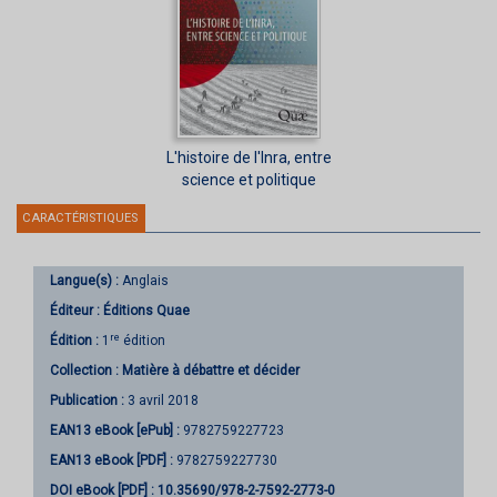
L'histoire de l'Inra, entre
science et politique
CARACTÉRISTIQUES
Langue(s) :
Anglais
Éditeur :
Éditions Quae
re
Édition :
1
édition
Collection :
Matière à débattre et décider
Publication :
3 avril 2018
EAN13 eBook [ePub] :
9782759227723
EAN13 eBook [PDF] :
9782759227730
DOI eBook [PDF] :
10.35690/978-2-7592-2773-0