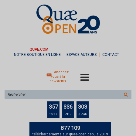
QUAE.COM
NOTRE BOUTIQUE EN LIGNE
ESPACE AUTEURS
CONTACT
Abonnez-
vous à la
newsletter
Rechercher
sur
le
357
336
303
site
titres
PDF
ePub
877 109
téléchargements sur quae-open depuis 2019