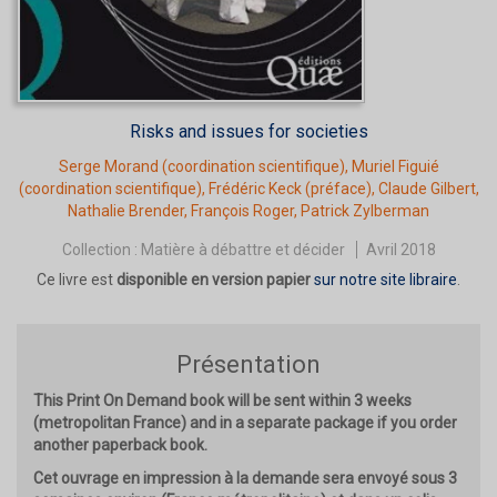
Risks and issues for societies
Serge Morand
(coordination scientifique),
Muriel Figuié
(coordination scientifique),
Frédéric Keck
(préface),
Claude Gilbert
,
Nathalie Brender
,
François Roger
,
Patrick Zylberman
Collection :
Matière à débattre et décider
Avril 2018
Ce livre est
disponible en version papier
sur notre site libraire
.
Présentation
This Print On Demand book will be sent within 3 weeks
(metropolitan France) and in a separate package if you order
another paperback book.
Cet ouvrage en impression à la demande sera envoyé sous 3