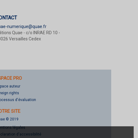
ONTACT
uae-numerique@quae.fr
itions Quae - c/o INRAE RD 10 -
026 Versailles Cedex
SPACE PRO
pace auteur
reign rights
ocessus d'évaluation
OTRE SITE
ae © 2019
ntions légales
claration d'accessibilité