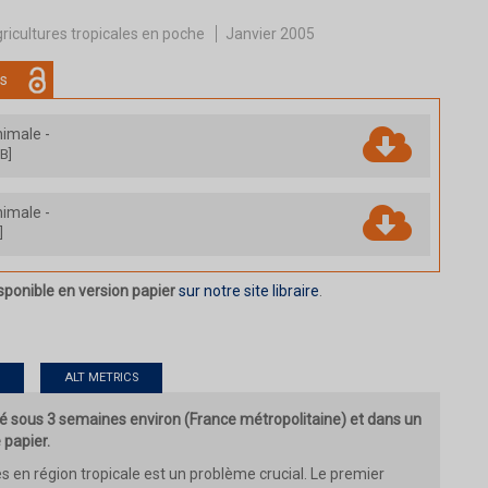
ricultures tropicales en poche
Janvier 2005
s
nimale
-
B]
nimale
-
]
sponible en version papier
sur notre site libraire
.
ALT METRICS
 sous 3 semaines environ (France métropolitaine) et dans un
 papier.
 en région tropicale est un problème crucial. Le premier