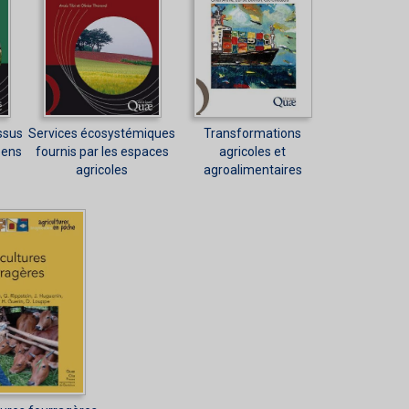
ssus
Services écosystémiques
Transformations
éens
fournis par les espaces
agricoles et
agricoles
agroalimentaires