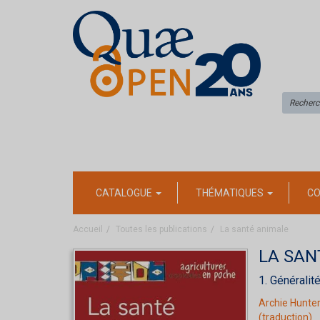
CATALOGUE
THÉMATIQUES
CO
Accueil
Toutes les publications
La santé animale
LA SAN
1. Généralit
Archie Hunte
(traduction)