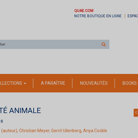
QUAE.COM
NOTRE BOUTIQUE EN LIGNE
ESPA
Rechercher
sur
le
site
LLECTIONS
A PARAÎTRE
NOUVEAUTÉS
BOOKS 
TÉ ANIMALE
C
és
r
(auteur),
Christian Meyer
,
Gerrit Uilenberg
,
Anya Cockle