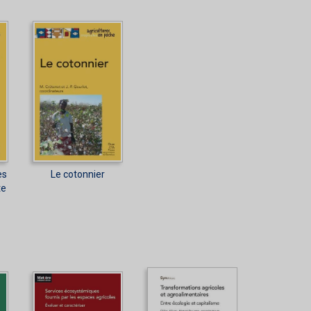
es
Le cotonnier
te