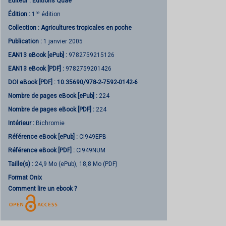
Éditeur :
Éditions Quae
re
Édition :
1
édition
Collection :
Agricultures tropicales en poche
Publication :
1 janvier 2005
EAN13 eBook [ePub] :
9782759215126
EAN13 eBook [PDF] :
9782759201426
DOI eBook [PDF] :
10.35690/978-2-7592-0142-6
Nombre de pages
eBook [ePub]
:
224
Nombre de pages
eBook [PDF]
:
224
Intérieur :
Bichromie
Référence eBook [ePub] :
CI949EPB
Référence eBook [PDF] :
CI949NUM
Taille(s) :
24,9 Mo (ePub), 18,8 Mo (PDF)
Format Onix
Comment lire un ebook ?