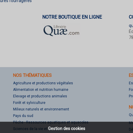
tures fourragères
NOTRE BOUTIQUE EN LIGNE
C
q
Éd
78
NOS THÉMATIQUES
E
Agriculture et productions végétales
Es
Alimentation et nutrition humaine
Fo
Elevage et productions animales
Pr
Forêt et sylviculture
N
Milieux naturels et environnement
Qu
Pays du sud
Pêche - Ressources aquatiques et aquacoles
Me
Gestion des cookies
Sciences de la vie et de la terre
Dé