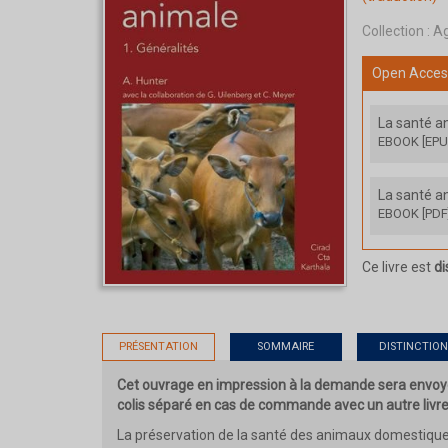
Collection :
Ag
Open Acces
La santé a
EBOOK [EPU
La santé a
EBOOK [PDF
Ce livre est
di
PRÉSENTATION
SOMMAIRE
DISTINCTION
Cet ouvrage en impression à la demande sera envoyé
colis séparé en cas de commande avec un autre livre
La préservation de la santé des animaux domestiques