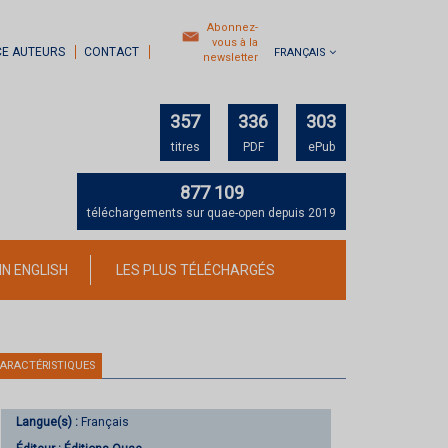
Abonnez-
vous à la
CE AUTEURS
CONTACT
FRANÇAIS
newsletter
357
336
303
titres
PDF
ePub
877 109
téléchargements sur quae-open depuis 2019
IN ENGLISH
LES PLUS TÉLÉCHARGÉS
ARACTÉRISTIQUES
Langue(s) :
Français