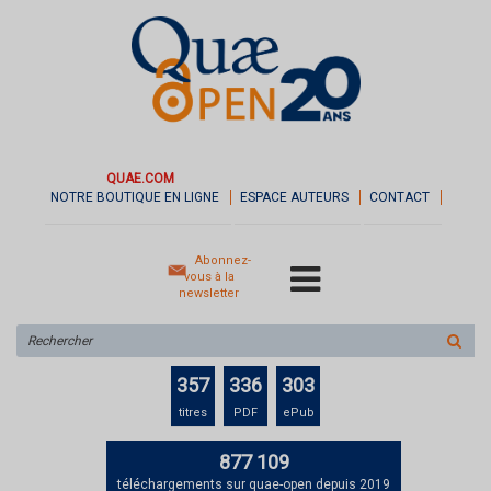
QUAE.COM
NOTRE BOUTIQUE EN LIGNE
ESPACE AUTEURS
CONTACT
Abonnez-
vous à la
newsletter
Rechercher
sur
le
357
336
303
site
titres
PDF
ePub
877 109
téléchargements sur quae-open depuis 2019