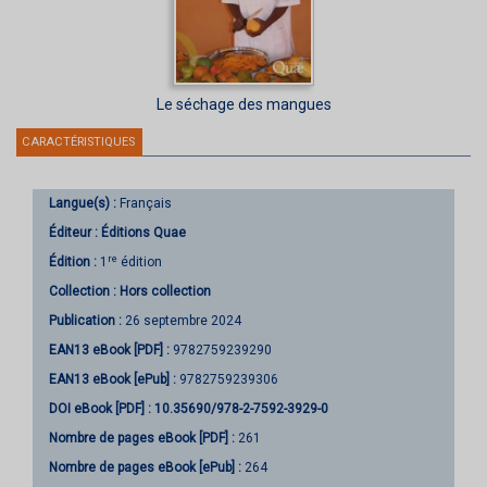
Le séchage des mangues
CARACTÉRISTIQUES
Langue(s) :
Français
Éditeur :
Éditions Quae
re
Édition :
1
édition
Collection :
Hors collection
Publication :
26 septembre 2024
EAN13 eBook [PDF] :
9782759239290
EAN13 eBook [ePub] :
9782759239306
DOI eBook [PDF] :
10.35690/978-2-7592-3929-0
Nombre de pages
eBook [PDF]
:
261
Nombre de pages
eBook [ePub]
:
264