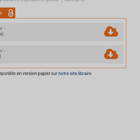
s
er
-
B]
er
-
]
sponible en version papier
sur notre site libraire
.