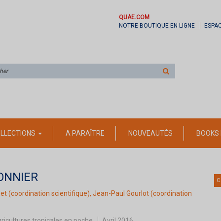
QUAE.COM
NOTRE BOUTIQUE EN LIGNE
ESPA
Rechercher
sur
le
site
LLECTIONS
A PARAÎTRE
NOUVEAUTÉS
BOOKS 
ONNIER
C
net
(coordination scientifique),
Jean-Paul Gourlot
(coordination
ricultures tropicales en poche
Avril 2016