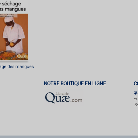
age des mangues
NOTRE BOUTIQUE EN LIGNE
C
q
Éd
78