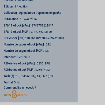
Éditeur :
Éditions Quae
re
Édition :
1
édition
Collection :
Agricultures tropicales en poche
Publication :
15 avril 2016
EAN13 eBook [ePub] :
9782759223817
EAN13 eBook [PDF] :
9782759223800
DOI eBook [PDF] :
10.35690/978-2-7592-2380-0
Nombre de pages
eBook [ePub]
:
232
Nombre de pages
eBook [PDF]
:
232
Intérieur :
Bichromie
Référence eBook [ePub] :
02501EPB
Référence eBook [PDF] :
02501NUM
Taille(s) :
15,7 Mo (ePub), 14,3 Mo (PDF)
Format Onix
Comment lire un ebook ?