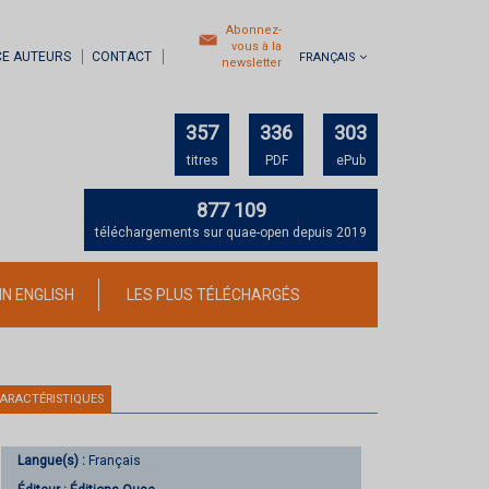
Abonnez-
vous à la
CE AUTEURS
CONTACT
FRANÇAIS
newsletter
357
336
303
titres
PDF
ePub
877 109
téléchargements sur quae-open depuis 2019
IN ENGLISH
LES PLUS TÉLÉCHARGÉS
ARACTÉRISTIQUES
Langue(s) :
Français