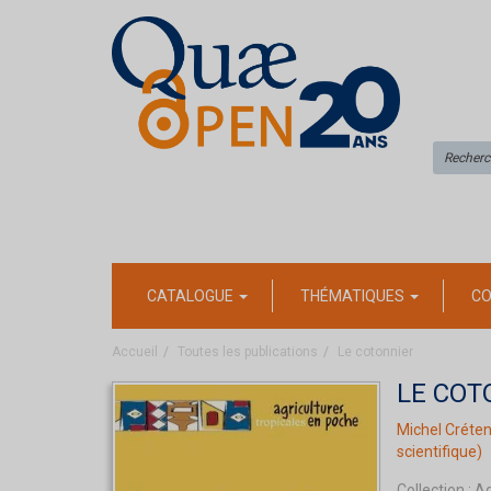
CATALOGUE
THÉMATIQUES
CO
Accueil
Toutes les publications
Le cotonnier
LE COT
Michel Créte
scientifique)
Collection :
Ag