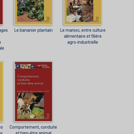
ages
Le bananier plantain
Le manioc, entre culture
alimentaire et filière
n
agro-industrielle
ale
es
Comportement, conduite
te
et bien-être animal