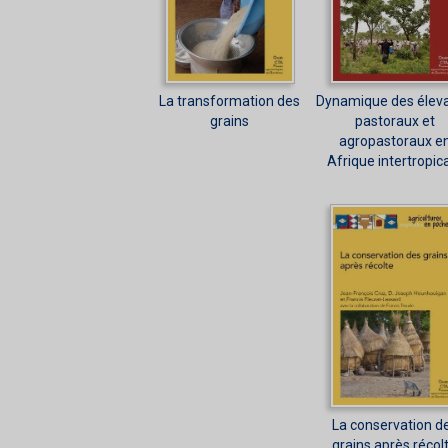
La transformation des
Dynamique des élev
grains
pastoraux et
agropastoraux e
Afrique intertropic
La conservation d
grains après récol