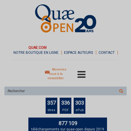
QUAE.COM
NOTRE BOUTIQUE EN LIGNE
ESPACE AUTEURS
CONTACT
Abonnez-
vous à la
newsletter
Rechercher
sur
le
357
336
303
site
titres
PDF
ePub
877 109
téléchargements sur quae-open depuis 2019