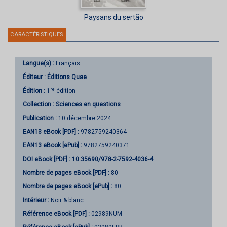
Paysans du sertão
CARACTÉRISTIQUES
Langue(s) :
Français
Éditeur :
Éditions Quae
re
Édition :
1
édition
Collection :
Sciences en questions
Publication :
10 décembre 2024
EAN13 eBook [PDF] :
9782759240364
EAN13 eBook [ePub] :
9782759240371
DOI eBook [PDF] :
10.35690/978-2-7592-4036-4
Nombre de pages
eBook [PDF]
:
80
Nombre de pages
eBook [ePub]
:
80
Intérieur :
Noir & blanc
Référence eBook [PDF] :
02989NUM