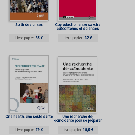
Sortir des crises
Coproduction entre savoirs
autochtones et sciences
Livre papier
35 €
Livre papier
32 €
One health, une seule santé
Une recherche dé-
coïncidente pour se préparer
aux crises
environnementales et
Livre papier
79 €
Livre papier
18,5 €
alimentaires