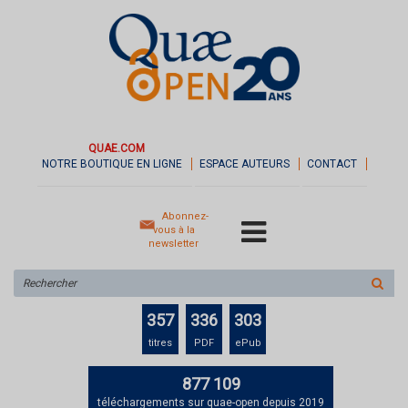
QUAE.COM
NOTRE BOUTIQUE EN LIGNE
ESPACE AUTEURS
CONTACT
Abonnez-
vous à la
newsletter
Rechercher
sur
le
357
336
303
site
titres
PDF
ePub
877 109
téléchargements sur quae-open depuis 2019