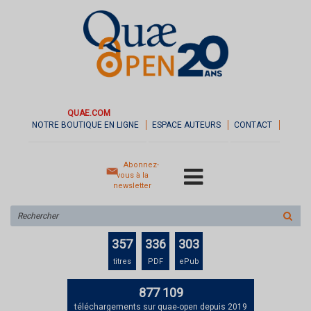
QUAE.COM
NOTRE BOUTIQUE EN LIGNE
ESPACE AUTEURS
CONTACT
Abonnez-
vous à la
newsletter
Rechercher
sur
le
357
336
303
site
titres
PDF
ePub
877 109
téléchargements sur quae-open depuis 2019