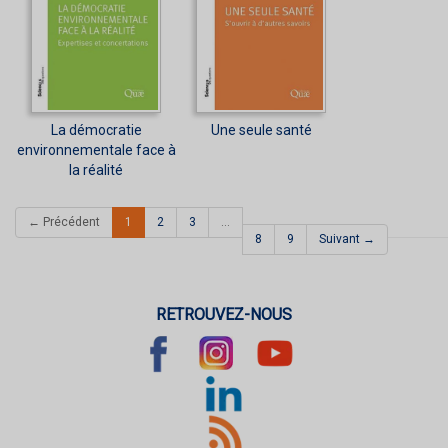
La démocratie
Une seule santé
environnementale face à
la réalité
(current)
← Précédent
1
2
3
…
8
9
Suivant →
RETROUVEZ-NOUS