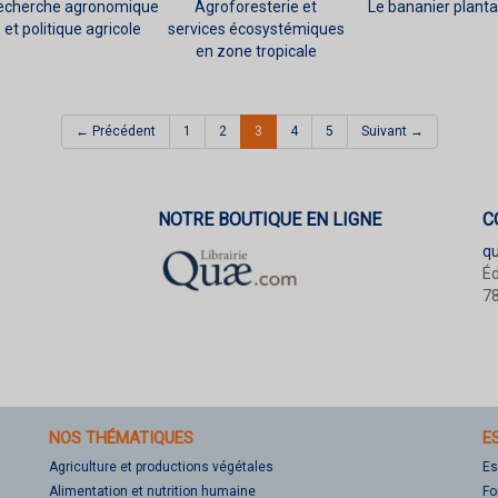
echerche agronomique
Agroforesterie et
Le bananier planta
et politique agricole
services écosystémiques
en zone tropicale
(current)
← Précédent
1
2
3
4
5
Suivant →
NOTRE BOUTIQUE EN LIGNE
C
q
Éd
78
NOS THÉMATIQUES
E
Agriculture et productions végétales
Es
Alimentation et nutrition humaine
Fo