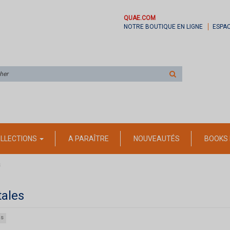
QUAE.COM
NOTRE BOUTIQUE EN LIGNE
ESPA
Rechercher
sur
le
site
LLECTIONS
A PARAÎTRE
NOUVEAUTÉS
BOOKS 
s
tales
es