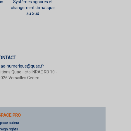
in
Systèmes agraires et
changement climatique
au Sud
ONTACT
uae-numerique@quae.fr
itions Quae - c/o INRAE RD 10 -
026 Versailles Cedex
SPACE PRO
pace auteur
reign rights