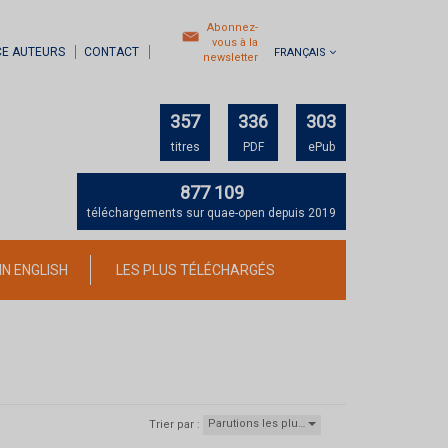
Abonnez-
vous à la
CE AUTEURS
CONTACT
FRANÇAIS
newsletter
357
336
303
titres
PDF
ePub
877 109
téléchargements sur quae-open depuis 2019
IN ENGLISH
LES PLUS TÉLÉCHARGÉS
Parutions les plu…
Trier par :