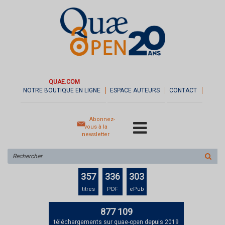
QUAE.COM
NOTRE BOUTIQUE EN LIGNE
ESPACE AUTEURS
CONTACT
Abonnez-
vous à la
newsletter
Rechercher
sur
le
357
336
303
site
titres
PDF
ePub
877 109
téléchargements sur quae-open depuis 2019