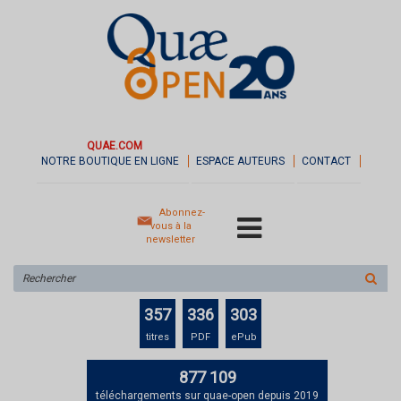
QUAE.COM
NOTRE BOUTIQUE EN LIGNE
ESPACE AUTEURS
CONTACT
Abonnez-
vous à la
newsletter
Rechercher
sur
le
357
336
303
site
titres
PDF
ePub
877 109
téléchargements sur quae-open depuis 2019