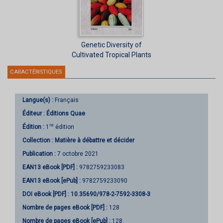
Genetic Diversity of
Cultivated Tropical Plants
CARACTÉRISTIQUES
Langue(s) :
Français
Éditeur :
Éditions Quae
re
Édition :
1
édition
Collection :
Matière à débattre et décider
Publication :
7 octobre 2021
EAN13 eBook [PDF] :
9782759233083
EAN13 eBook [ePub] :
9782759233090
DOI eBook [PDF] :
10.35690/978-2-7592-3308-3
Nombre de pages
eBook [PDF]
:
128
Nombre de pages
eBook [ePub]
:
128