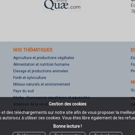
Éd
78
NOS THÉMATIQUES
E
Agriculture et productions végétales
Es
Alimentation et nutrition humaine
Fo
Elevage et productions animales
Pr
Forêt et sylviculture
N
Milieux naturels et environnement
Qu
Pays du sud
Pêche - Ressources aquatiques et aquacoles
Me
Gestion des cookies
Sciences de la vie et de la terre
Dé
Société
e et des téléchargements sur notre site afin de vous proposer la meilleu
 autorisez à utiliser ces cookies. Vous êtes libre également de les refus
Santé
Bonne lecture !