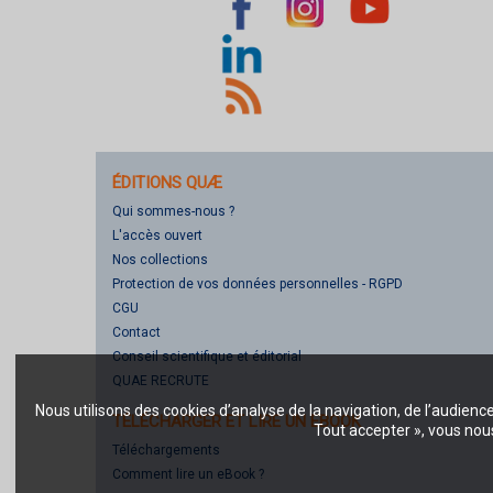
ÉDITIONS QUÆ
Qui sommes-nous ?
L'accès ouvert
Nos collections
Protection de vos données personnelles - RGPD
CGU
Contact
Conseil scientifique et éditorial
QUAE RECRUTE
Nous utilisons des cookies d’analyse de la navigation, de l’audienc
TÉLÉCHARGER ET LIRE UN EBOOK
Tout accepter », vous nous
Téléchargements
Comment lire un eBook ?