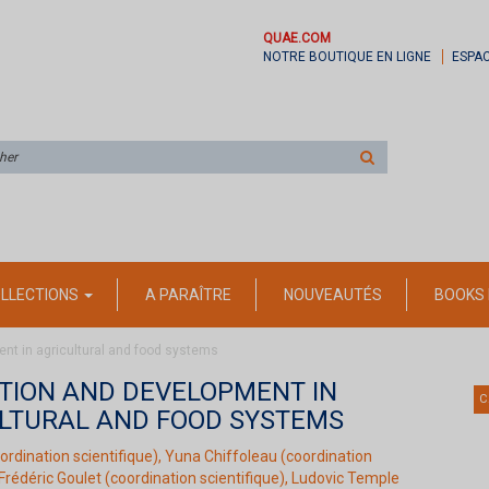
QUAE.COM
NOTRE BOUTIQUE EN LIGNE
ESPA
Rechercher
sur
le
site
LLECTIONS
A PARAÎTRE
NOUVEAUTÉS
BOOKS 
nt in agricultural and food systems
TION AND DEVELOPMENT IN
C
LTURAL AND FOOD SYSTEMS
ordination scientifique),
Yuna Chiffoleau
(coordination
Frédéric Goulet
(coordination scientifique),
Ludovic Temple