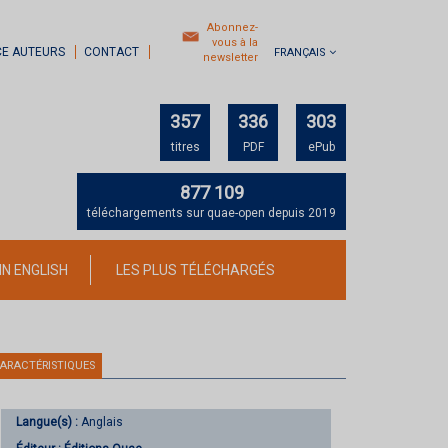
Abonnez-
vous à la
CE AUTEURS
CONTACT
FRANÇAIS
newsletter
357
336
303
titres
PDF
ePub
877 109
téléchargements sur quae-open depuis 2019
IN ENGLISH
LES PLUS TÉLÉCHARGÉS
ARACTÉRISTIQUES
Langue(s) :
Anglais