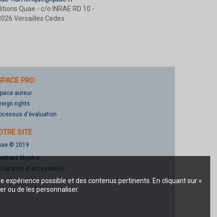
itions Quae - c/o INRAE RD 10 -
026 Versailles Cedex
SPACE PRO
pace auteur
reign rights
ocessus d'évaluation
OTRE SITE
ae © 2019
ntions légales
claration d'accessibilité
re expérience possible et des contenus pertinents. En cliquant sur «
er ou de les personnaliser.