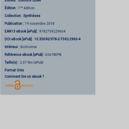
Éditeur :
Éditions Quae
re
Édition :
1
édition
Collection :
Synthèses
Publication :
19 novembre 2018
EAN13 eBook [ePub] :
9782759229604
DOI eBook [ePub] :
10.35690/978-2-7592-2960-4
Intérieur :
Bichromie
Référence eBook [ePub] :
02678EPB
Taille(s) :
2,07 Mo (ePub)
Format Onix
Comment lire un ebook ?