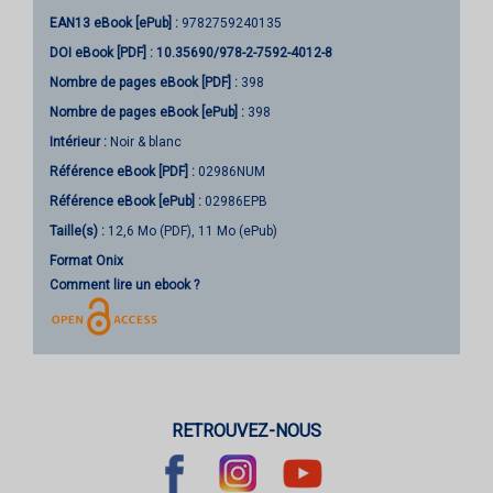
EAN13 eBook [ePub] :
9782759240135
DOI eBook [PDF] :
10.35690/978-2-7592-4012-8
Nombre de pages
eBook [PDF]
:
398
Nombre de pages
eBook [ePub]
:
398
Intérieur :
Noir & blanc
Référence eBook [PDF] :
02986NUM
Référence eBook [ePub] :
02986EPB
Taille(s) :
12,6 Mo (PDF), 11 Mo (ePub)
Format Onix
Comment lire un ebook ?
RETROUVEZ-NOUS