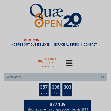
QUAE.COM
NOTRE BOUTIQUE EN LIGNE
ESPACE AUTEURS
CONTACT
Abonnez-
vous à la
newsletter
Rechercher
sur
le
357
336
303
site
titres
PDF
ePub
877 109
téléchargements sur quae-open depuis 2019