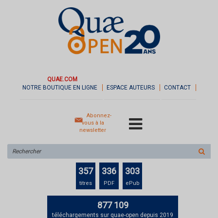
QUAE.COM
NOTRE BOUTIQUE EN LIGNE
ESPACE AUTEURS
CONTACT
Abonnez-
vous à la
newsletter
Rechercher
sur
le
357
336
303
site
titres
PDF
ePub
877 109
téléchargements sur quae-open depuis 2019