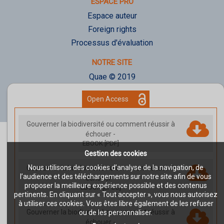
ESPACE PRO
Espace auteur
Foreign rights
Processus d'évaluation
NOTRE SITE
Quae © 2019
Mentions légales
Open Access
Déclaration d'accessibilité
Gouverner la biodiversité ou comment réussir à
échouer
-
EBOOK [PDF]
Gestion des cookies
Nous utilisons des cookies d’analyse de la navigation, de
Gouverner la biodiversité ou comment réussir à
l’audience et des téléchargements sur notre site afin de vous
échouer
-
proposer la meilleure expérience possible et des contenus
EBOOK [EPUB]
pertinents. En cliquant sur « Tout accepter », vous nous autorisez
à utiliser ces cookies. Vous êtes libre également de les refuser
Gouverner la biodiversité ou comment réussir à
ou de les personnaliser.
échouer
-