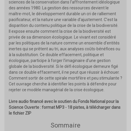
sciences de la conservation dans l’affrontement idéologique
des années 1980. La gestion des ressources devient le
maître-mot, le développement durable un cri de ralliement
pacificateur, et la nature une variable d’ajustement. C’est la
disparition du contenu politique de la crise de la biodiversité.
Il expose ensuite comment la crise de la biodiversité est
privée de sa dimension écologique. Le vivant est considéré
par les politiques de la nature comme un ensemble d’entités
inertes qui se prêtent au tri, aux analyses coûts-bénéfices ou
à la substitution. Ce double effacement, politique et
écologique, participe à forger l’imaginaire d’une gestion
globale de la biodiversité. Si le défi écologique demeure figé
dans ce double effacement, il ne peut que réussir à échouer.
Comment sortir de cette spirale mortifère et peu stimulante ?
Cet ouvrage cherche à identifier les points à défendre pour
rejeter ce modèle managérial de la crise écologique.
Livre audio financé avec le soutien du Fonds National pour la
Science Ouverte : format MP3 - 18 pistes, à télécharger dans
le fichier ZIP
Sommaire