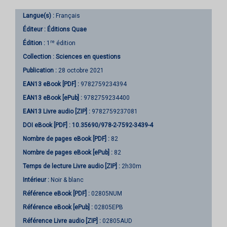
Langue(s) :
Français
Éditeur :
Éditions Quae
re
Édition :
1
édition
Collection :
Sciences en questions
Publication :
28 octobre 2021
EAN13 eBook [PDF] :
9782759234394
EAN13 eBook [ePub] :
9782759234400
EAN13 Livre audio [ZIP] :
9782759237081
DOI eBook [PDF] :
10.35690/978-2-7592-3439-4
Nombre de pages
eBook [PDF]
:
82
Nombre de pages
eBook [ePub]
:
82
Temps de lecture Livre audio [ZIP] :
2h30m
Intérieur :
Noir & blanc
Référence eBook [PDF] :
02805NUM
Référence eBook [ePub] :
02805EPB
Référence Livre audio [ZIP] :
02805AUD