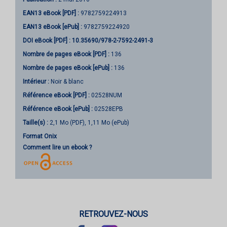
EAN13 eBook [PDF] :
9782759224913
EAN13 eBook [ePub] :
9782759224920
DOI eBook [PDF] :
10.35690/978-2-7592-2491-3
Nombre de pages
eBook [PDF]
:
136
Nombre de pages
eBook [ePub]
:
136
Intérieur :
Noir & blanc
Référence eBook [PDF] :
02528NUM
Référence eBook [ePub] :
02528EPB
Taille(s) :
2,1 Mo (PDF), 1,11 Mo (ePub)
Format Onix
Comment lire un ebook ?
RETROUVEZ-NOUS