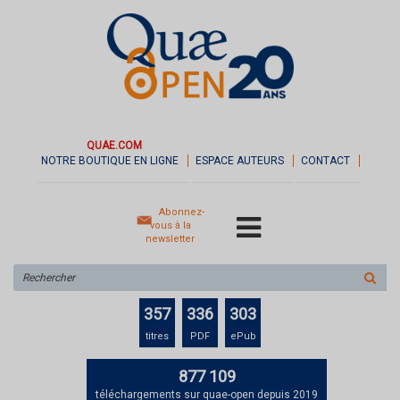
QUAE.COM
NOTRE BOUTIQUE EN LIGNE
ESPACE AUTEURS
CONTACT
Abonnez-
vous à la
newsletter
Rechercher
sur
le
357
336
303
site
titres
PDF
ePub
877 109
téléchargements sur quae-open depuis 2019