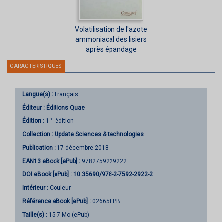
Volatilisation de l'azote
ammoniacal des lisiers
après épandage
CARACTÉRISTIQUES
Langue(s) :
Français
Éditeur :
Éditions Quae
re
Édition :
1
édition
Collection :
Update Sciences & technologies
Publication :
17 décembre 2018
EAN13 eBook [ePub] :
9782759229222
DOI eBook [ePub] :
10.35690/978-2-7592-2922-2
Intérieur :
Couleur
Référence eBook [ePub] :
02665EPB
Taille(s) :
15,7 Mo (ePub)