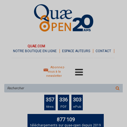
QUAE.COM
NOTRE BOUTIQUE EN LIGNE
ESPACE AUTEURS
CONTACT
Abonnez-
vous à la
newsletter
Rechercher
sur
le
357
336
303
site
titres
PDF
ePub
877 109
téléchargements sur quae-open depuis 2019