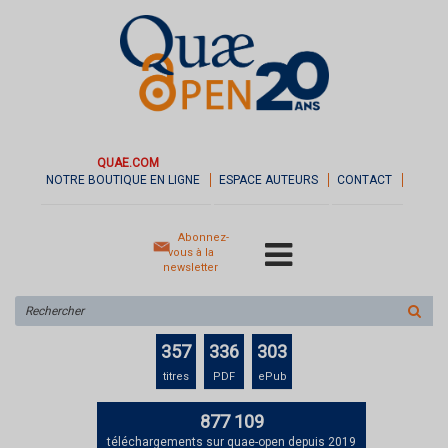
QUAE.COM
NOTRE BOUTIQUE EN LIGNE
ESPACE AUTEURS
CONTACT
Abonnez-
vous à la
newsletter
Rechercher
sur
le
357
336
303
site
titres
PDF
ePub
877 109
téléchargements sur quae-open depuis 2019