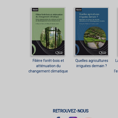
Filière forêt-bois et
Quelles agricultures
L
atténuation du
irriguées demain ?
changement climatique
l'
RETROUVEZ-NOUS