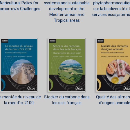
Agricultural Policy for
systems and sustainable
phytopharmaceutiq
omorrow's Challenges
development in the
sur la biodiversité et
Mediterranean and
services écosystémi
Tropical areas
a montée du niveau de
Stocker du carbone dans
Qualité des alimen
la mer d'ici 2100
les sols français
d'origine animal