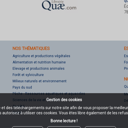
q
Éd
78
NOS THÉMATIQUES
E
Agriculture et productions végétales
Es
Alimentation et nutrition humaine
Fo
Elevage et productions animales
Pr
Forêt et sylviculture
N
Milieux naturels et environnement
Qu
Pays du sud
Pêche - Ressources aquatiques et aquacoles
Me
Gestion des cookies
Sciences de la vie et de la terre
Dé
Société
e et des téléchargements sur notre site afin de vous proposer la meilleu
Santé
 autorisez à utiliser ces cookies. Vous êtes libre également de les refus
Bonne lecture !