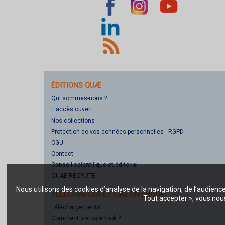
ÉDITIONS QUÆ
Qui sommes-nous ?
L'accès ouvert
Nos collections
Protection de vos données personnelles - RGPD
CGU
Contact
Conseil scientifique et éditorial
QUAE RECRUTE
Nous utilisons des cookies d’analyse de la navigation, de l’audienc
TÉLÉCHARGER ET LIRE UN EBOOK
Tout accepter », vous nous
Téléchargements
Comment lire un eBook ?