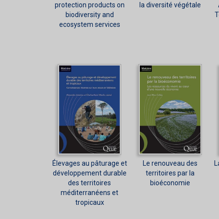
protection products on
la diversité végétale
biodiversity and
T
ecosystem services
Élevages au pâturage et
Le renouveau des
L
développement durable
territoires par la
des territoires
bioéconomie
méditerranéens et
tropicaux