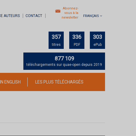
Abonnez-
vous à la
CE AUTEURS
CONTACT
FRANÇAIS
newsletter
357
336
303
titres
PDF
ePub
877 109
téléchargements sur quae-open depuis 2019
IN ENGLISH
LES PLUS TÉLÉCHARGÉS