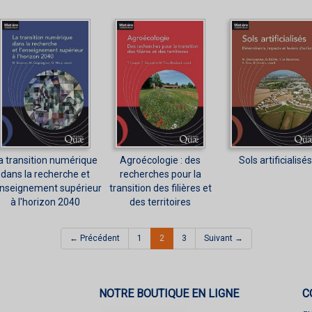
a transition numérique
Agroécologie : des
Sols artificialisés
dans la recherche et
recherches pour la
enseignement supérieur
transition des filières et
à l'horizon 2040
des territoires
(current)
← Précédent
1
2
3
Suivant →
NOTRE BOUTIQUE EN LIGNE
C