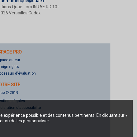
uae-numerique@quae.fr
itions Quae - c/o INRAE RD 10 -
026 Versailles Cedex
SPACE PRO
pace auteur
reign rights
ocessus d'évaluation
OTRE SITE
ae © 2019
ntions légales
claration d'accessibilité
re expérience possible et des contenus pertinents. En cliquant sur «
er ou de les personnaliser.