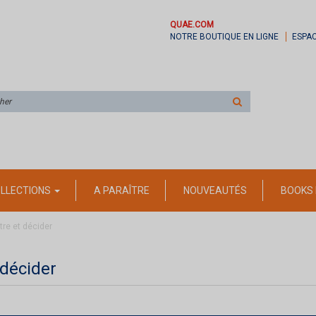
QUAE.COM
NOTRE BOUTIQUE EN LIGNE
ESPA
Rechercher
sur
le
site
LLECTIONS
A PARAÎTRE
NOUVEAUTÉS
BOOKS 
tre et décider
 décider