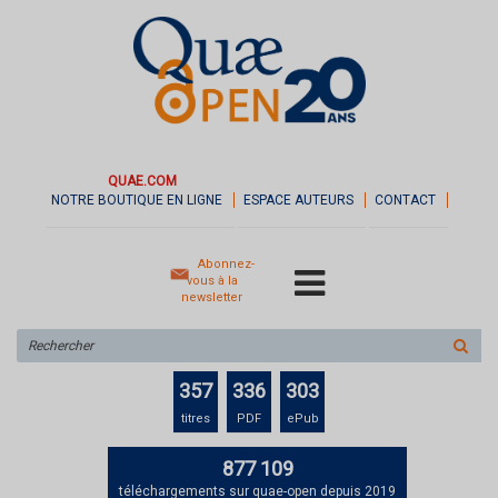
QUAE.COM
NOTRE BOUTIQUE EN LIGNE
ESPACE AUTEURS
CONTACT
Abonnez-
vous à la
newsletter
Rechercher
sur
le
357
336
303
site
titres
PDF
ePub
877 109
téléchargements sur quae-open depuis 2019