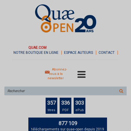
QUAE.COM
NOTRE BOUTIQUE EN LIGNE
ESPACE AUTEURS
CONTACT
Abonnez-
vous à la
newsletter
Rechercher
sur
le
357
336
303
site
titres
PDF
ePub
877 109
téléchargements sur quae-open depuis 2019