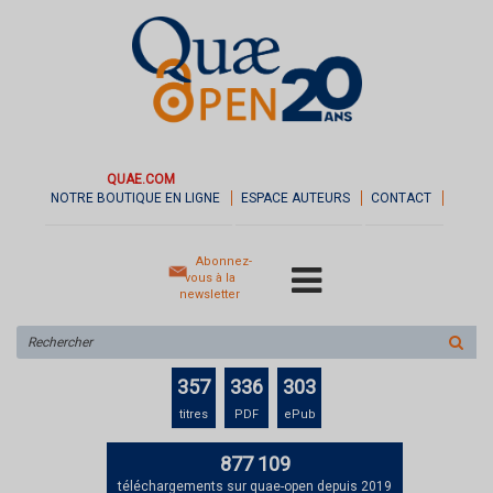
QUAE.COM
NOTRE BOUTIQUE EN LIGNE
ESPACE AUTEURS
CONTACT
Abonnez-
vous à la
newsletter
Rechercher
sur
le
357
336
303
site
titres
PDF
ePub
877 109
téléchargements sur quae-open depuis 2019