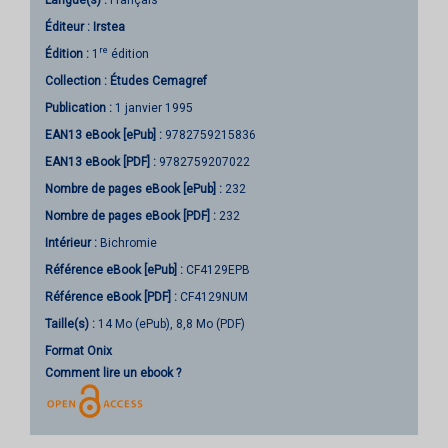
Éditeur :
Irstea
re
Édition :
1
édition
Collection :
Études Cemagref
Publication :
1 janvier 1995
EAN13 eBook [ePub] :
9782759215836
EAN13 eBook [PDF] :
9782759207022
Nombre de pages
eBook [ePub]
:
232
Nombre de pages
eBook [PDF]
:
232
Intérieur :
Bichromie
Référence eBook [ePub] :
CF4129EPB
Référence eBook [PDF] :
CF4129NUM
Taille(s) :
14 Mo (ePub), 8,8 Mo (PDF)
Format Onix
Comment lire un ebook ?