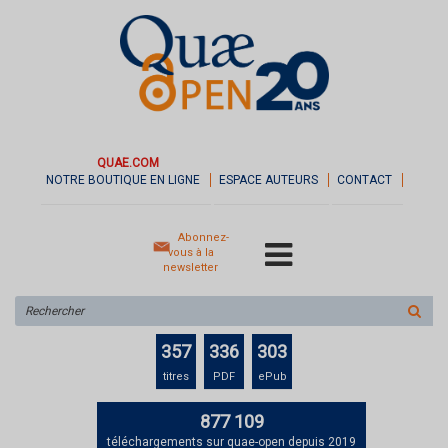
QUAE.COM
NOTRE BOUTIQUE EN LIGNE
ESPACE AUTEURS
CONTACT
Abonnez-
vous à la
newsletter
Rechercher
sur
le
357
336
303
site
titres
PDF
ePub
877 109
téléchargements sur quae-open depuis 2019