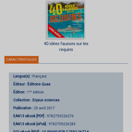
40 idées fausses sur les
requins
CARACTÉRISTIQUES
Langue(s) :
Français
Éditeur :
Éditions Quae
re
Édition :
1
édition
Collection :
Enjeux sciences
Publication :
20 avril 2017
EAN13 eBook [PDF] :
9782759226276
EAN13 eBook [ePub] :
9782759226283