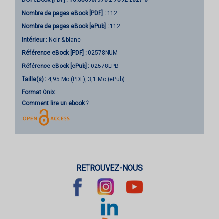
DOI eBook [PDF] :
10.35690/978-2-7592-2627-6
Nombre de pages
eBook [PDF]
:
112
Nombre de pages
eBook [ePub]
:
112
Intérieur :
Noir & blanc
Référence eBook [PDF] :
02578NUM
Référence eBook [ePub] :
02578EPB
Taille(s) :
4,95 Mo (PDF), 3,1 Mo (ePub)
Format Onix
Comment lire un ebook ?
RETROUVEZ-NOUS