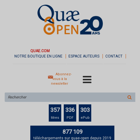
QUAE.COM
NOTRE BOUTIQUE EN LIGNE
ESPACE AUTEURS
CONTACT
Abonnez-
vous à la
newsletter
Rechercher
sur
le
357
336
303
site
titres
PDF
ePub
877 109
téléchargements sur quae-open depuis 2019