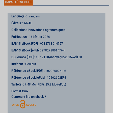
CARACTÉRISTIQUES
Langue(s) :
Français
Éditeur :
INRAE
Collection :
Innovations agronomiques
Publication :
16 février 2026
EAN13 eBook [PDF] :
9782738014757
EAN13 eBook [ePub] :
9782738014764
DOI eBook [PDF] :
10.17180/innovagro-2025-vol100
Intérieur :
Couleur
Référence eBook [PDF] :
10202602NUM
Référence eBook [ePub] :
10202602EPB
Taille(s) :
7,48 Mo (PDF), 25,9 Mo (ePub)
Format Onix
Comment lire un ebook ?