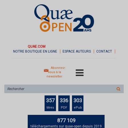
QUAE.COM
NOTRE BOUTIQUE EN LIGNE
ESPACE AUTEURS
CONTACT
Abonnez-
vous à la
newsletter
Rechercher
sur
le
357
336
303
site
titres
PDF
ePub
877 109
téléchargements sur quae-open depuis 2019