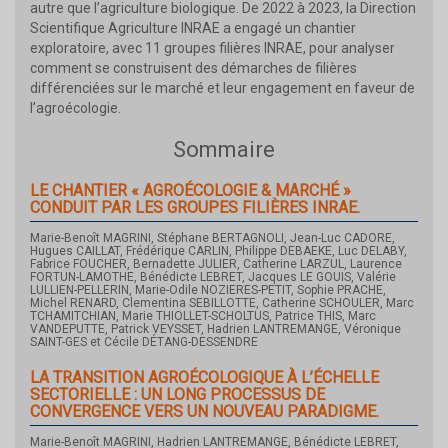
autre que l’agriculture biologique. De 2022 à 2023, la Direction
Scientifique Agriculture INRAE a engagé un chantier
exploratoire, avec 11 groupes filières INRAE, pour analyser
comment se construisent des démarches de filières
différenciées sur le marché et leur engagement en faveur de
l’agroécologie.
Sommaire
LE CHANTIER « AGROÉCOLOGIE & MARCHÉ »
CONDUIT PAR LES GROUPES FILIÈRES INRAE.
Marie-Benoît MAGRINI, Stéphane BERTAGNOLI, Jean-Luc CADORE,
Hugues CAILLAT, Frédérique CARLIN, Philippe DEBAEKE, Luc DELABY,
Fabrice FOUCHER, Bernadette JULIER, Catherine LARZUL, Laurence
FORTUN-LAMOTHE, Bénédicte LEBRET, Jacques LE GOUIS, Valérie
LULLIEN-PELLERIN, Marie-Odile NOZIERES-PETIT, Sophie PRACHE,
Michel RENARD, Clementina SEBILLOTTE, Catherine SCHOULER, Marc
TCHAMITCHIAN, Marie THIOLLET-SCHOLTUS, Patrice THIS, Marc
VANDEPUTTE, Patrick VEYSSET, Hadrien LANTREMANGE, Véronique
SAINT-GES et Cécile DÉTANG-DESSENDRE
LA TRANSITION AGROÉCOLOGIQUE À L’ÉCHELLE
SECTORIELLE : UN LONG PROCESSUS DE
CONVERGENCE VERS UN NOUVEAU PARADIGME.
Marie-Benoît MAGRINI, Hadrien LANTREMANGE, Bénédicte LEBRET,