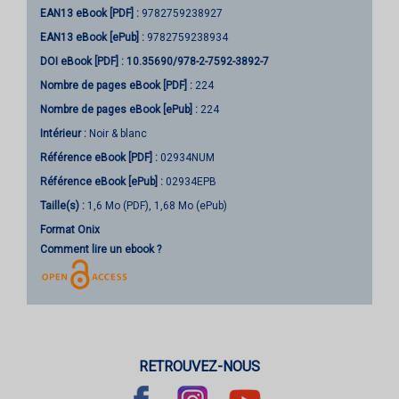
EAN13 eBook [PDF] :
9782759238927
EAN13 eBook [ePub] :
9782759238934
DOI eBook [PDF] :
10.35690/978-2-7592-3892-7
Nombre de pages
eBook [PDF]
:
224
Nombre de pages
eBook [ePub]
:
224
Intérieur :
Noir & blanc
Référence eBook [PDF] :
02934NUM
Référence eBook [ePub] :
02934EPB
Taille(s) :
1,6 Mo (PDF), 1,68 Mo (ePub)
Format Onix
Comment lire un ebook ?
RETROUVEZ-NOUS