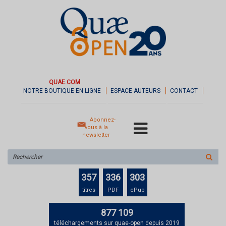
QUAE.COM
NOTRE BOUTIQUE EN LIGNE
ESPACE AUTEURS
CONTACT
Abonnez-
vous à la
newsletter
Rechercher
sur
le
357
336
303
site
titres
PDF
ePub
877 109
téléchargements sur quae-open depuis 2019