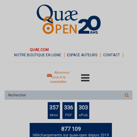
QUAE.COM
NOTRE BOUTIQUE EN LIGNE
ESPACE AUTEURS
CONTACT
Abonnez-
vous à la
newsletter
Rechercher
sur
le
357
336
303
site
titres
PDF
ePub
877 109
téléchargements sur quae-open depuis 2019