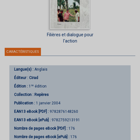
Filières et dialogue pour
l'action
CARACTÉRISTIQUES
Langue(s) :
Anglais
Éditeur :
Cirad
re
Édition :
1
édition
Collection :
Repères
Publication :
1 janvier 2004
EAN13 eBook [PDF] :
9782876148260
EAN13 eBook [ePub] :
9782759213191
Nombre de pages
eBook [PDF]
:
176
Nombre de pages
eBook [ePub]
:
176