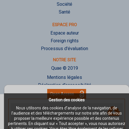
Société
Santé
ESPACE PRO
Espace auteur
Foreign rights
Processus d'évaluation
NOTRE SITE
Quae © 2019
Mentions légales
Déclaration d'accessibilité
Open Access
Gestion des cookies
Nous utilisons des cookies d’analyse de la navigation, de
Improvement of Cocoa Tree Resistance to
l’audience et des téléchargements sur notre site afin de vous
Phytophthora Diseases
-
proposer la meilleure expérience possible et des contenus
EBOOK [PDF]
pertinents. En cliquant sur « Tout accepter », vous nous autorisez
à utiliser ces cookies. Vous êtes libre également de les refuser