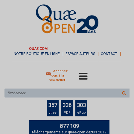
QUAE.COM
NOTRE BOUTIQUE EN LIGNE
ESPACE AUTEURS
CONTACT
Abonnez-
vous à la
newsletter
Rechercher
sur
le
357
336
303
site
titres
PDF
ePub
877 109
téléchargements sur quae-open depuis 2019