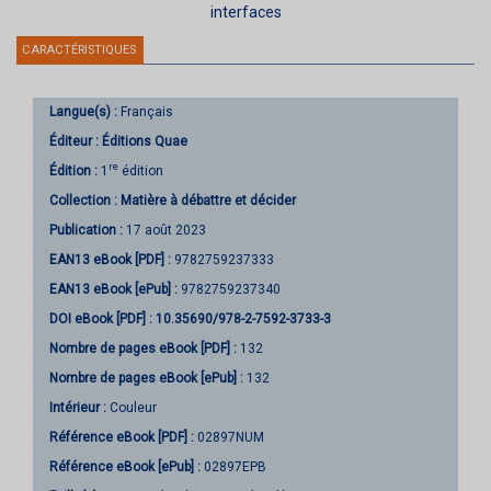
interfaces
CARACTÉRISTIQUES
Langue(s) :
Français
Éditeur :
Éditions Quae
re
Édition :
1
édition
Collection :
Matière à débattre et décider
Publication :
17 août 2023
EAN13 eBook [PDF] :
9782759237333
EAN13 eBook [ePub] :
9782759237340
DOI eBook [PDF] :
10.35690/978-2-7592-3733-3
Nombre de pages
eBook [PDF]
:
132
Nombre de pages
eBook [ePub]
:
132
Intérieur :
Couleur
Référence eBook [PDF] :
02897NUM
Référence eBook [ePub] :
02897EPB