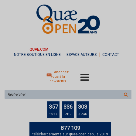
QUAE.COM
NOTRE BOUTIQUE EN LIGNE
ESPACE AUTEURS
CONTACT
Abonnez-
vous à la
newsletter
Rechercher
sur
le
357
336
303
site
titres
PDF
ePub
877 109
téléchargements sur quae-open depuis 2019