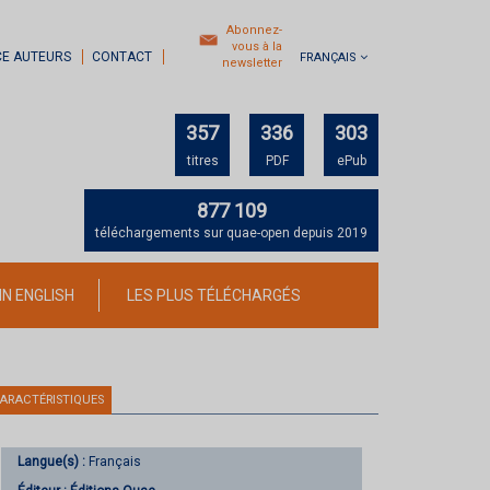
Abonnez-
vous à la
CE AUTEURS
CONTACT
FRANÇAIS
newsletter
357
336
303
titres
PDF
ePub
877 109
téléchargements sur quae-open depuis 2019
IN ENGLISH
LES PLUS TÉLÉCHARGÉS
ARACTÉRISTIQUES
Langue(s) :
Français