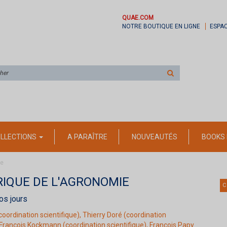
QUAE.COM
NOTRE BOUTIQUE EN LIGNE
ESPA
Rechercher
sur
le
site
LLECTIONS
A PARAÎTRE
NOUVEAUTÉS
BOOKS 
ie
RIQUE DE L'AGRONOMIE
C
os jours
coordination scientifique),
Thierry Doré
(coordination
François Kockmann
(coordination scientifique),
François Papy