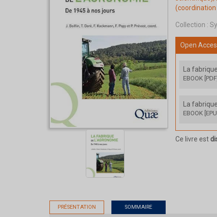
(coordination 
Collection :
Sy
Open Acces
La fabriqu
EBOOK [PDF
La fabriqu
EBOOK [EPU
Ce livre est
di
PRÉSENTATION
SOMMAIRE