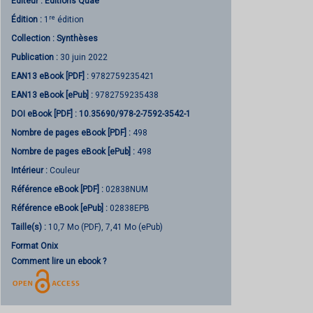
Éditeur :
Éditions Quae
re
Édition :
1
édition
Collection :
Synthèses
Publication :
30 juin 2022
EAN13 eBook [PDF] :
9782759235421
EAN13 eBook [ePub] :
9782759235438
DOI eBook [PDF] :
10.35690/978-2-7592-3542-1
Nombre de pages
eBook [PDF]
:
498
Nombre de pages
eBook [ePub]
:
498
Intérieur :
Couleur
Référence eBook [PDF] :
02838NUM
Référence eBook [ePub] :
02838EPB
Taille(s) :
10,7 Mo (PDF), 7,41 Mo (ePub)
Format Onix
Comment lire un ebook ?