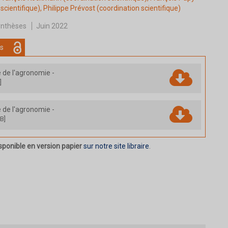
scientifique),
Philippe Prévost
(coordination scientifique)
nthèses
Juin 2022
s
e de l'agronomie
-
]
e de l'agronomie
-
B]
sponible en version papier
sur notre site libraire
.