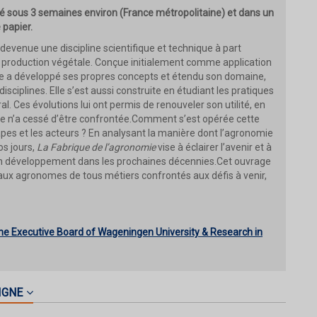
 sous 3 semaines environ (France métropolitaine) et dans un
 papier.
evenue une discipline scientifique et technique à part
e production végétale. Conçue initialement comme application
 elle a développé ses propres concepts et étendu son domaine,
sciplines. Elle s’est aussi construite en étudiant les pratiques
al. Ces évolutions lui ont permis de renouveler son utilité, en
re n’a cessé d’être confrontée.Comment s’est opérée cette
apes et les acteurs ? En analysant la manière dont l’agronomie
os jours,
La Fabrique de l’agronomie
vise à éclairer l’avenir et à
e son développement dans les prochaines décennies.Cet ouvrage
 aux agronomes de tous métiers confrontés aux défis à venir,
the Executive Board
of Wageningen University & Research
in
IGNE