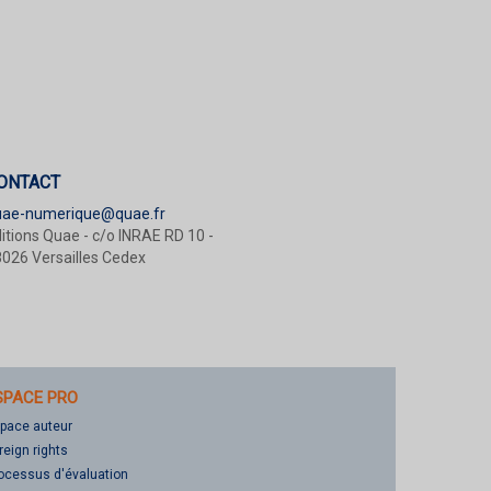
ONTACT
uae-numerique@quae.fr
itions Quae - c/o INRAE RD 10 -
026 Versailles Cedex
SPACE PRO
pace auteur
reign rights
ocessus d'évaluation