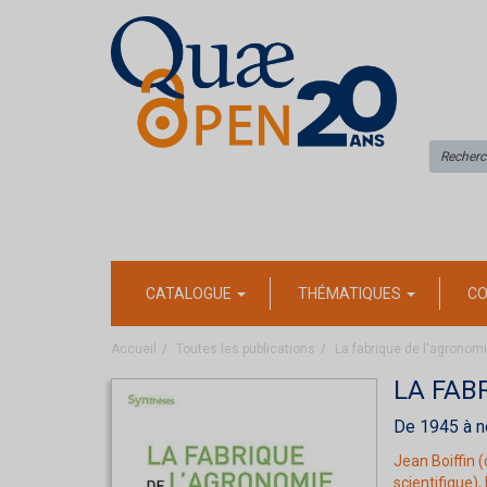
CATALOGUE
THÉMATIQUES
CO
Accueil
Toutes les publications
La fabrique de l'agronom
LA FAB
De 1945 à n
Jean Boiffin
(
scientifique),