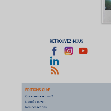
RETROUVEZ-NOUS
ÉDITIONS QUÆ
Qui sommes-nous ?
L'accès ouvert
Nos collections