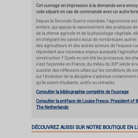
Cet ouvrage en impression à la demande sera envoyé
colis séparé en cas de commande avec un autre livre
Depuis la Seconde Guerre mondiale, l’agronomie est d
entière, qui appuie le raisonnement des pratiques d
de la chimie agricole et de la physiologie végétale,
en intégrant les savoirs issus de nombreuses autres di
des agriculteurs et des autres acteurs de l’espace rur
répondant aux nouveaux enjeux auxquels l’agricultu
construction ? Quels en ont été les processus, les ét
e
s’est façonnée en France, du milieu du XX
siècle à n
susciter des réflexions utiles sur les conditions d
sur l’évolution de la discipline s’adresse notamment
qu’ils soient étudiants, actifs ou retraités.
Consulter la bibliographie complète de l’ouvrage
Consulter la préface de
Louise Fresco,
President of 
The Netherlands
DÉCOUVREZ AUSSI SUR NOTRE BOUTIQUE EN L