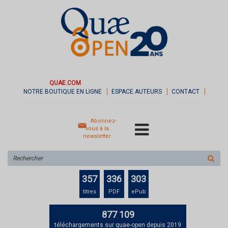
QUAE.COM
NOTRE BOUTIQUE EN LIGNE
ESPACE AUTEURS
CONTACT
Abonnez-
vous à la
newsletter
Rechercher
sur
le
357
336
303
site
titres
PDF
ePub
877 109
téléchargements sur quae-open depuis 2019