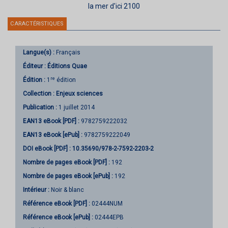
la mer d'ici 2100
CARACTÉRISTIQUES
Langue(s) :
Français
Éditeur :
Éditions Quae
re
Édition :
1
édition
Collection :
Enjeux sciences
Publication :
1 juillet 2014
EAN13 eBook [PDF] :
9782759222032
EAN13 eBook [ePub] :
9782759222049
DOI eBook [PDF] :
10.35690/978-2-7592-2203-2
Nombre de pages
eBook [PDF]
:
192
Nombre de pages
eBook [ePub]
:
192
Intérieur :
Noir & blanc
Référence eBook [PDF] :
02444NUM
Référence eBook [ePub] :
02444EPB