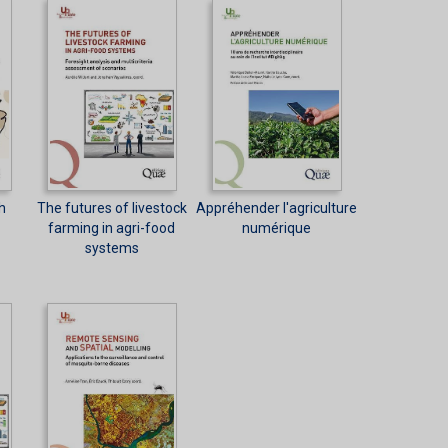
h
The futures of livestock
Appréhender l'agriculture
farming in agri-food
numérique
systems