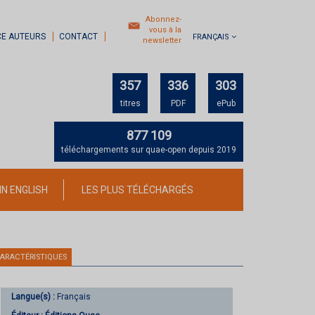
Abonnez-
vous à la
CE AUTEURS
CONTACT
FRANÇAIS
newsletter
357
336
303
titres
PDF
ePub
877 109
téléchargements sur quae-open depuis 2019
IN ENGLISH
LES PLUS TÉLÉCHARGÉS
ARACTÉRISTIQUES
Langue(s) :
Français