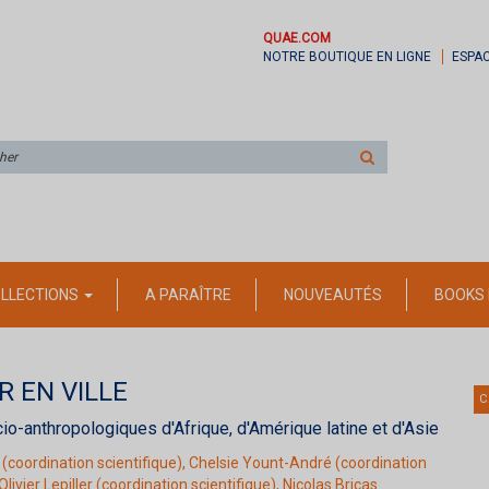
QUAE.COM
NOTRE BOUTIQUE EN LIGNE
ESPA
Rechercher
sur
le
site
LLECTIONS
A PARAÎTRE
NOUVEAUTÉS
BOOKS 
 EN VILLE
C
o-anthropologiques d'Afrique, d'Amérique latine et d'Asie
(coordination scientifique),
Chelsie Yount-André
(coordination
Olivier Lepiller
(coordination scientifique),
Nicolas Bricas