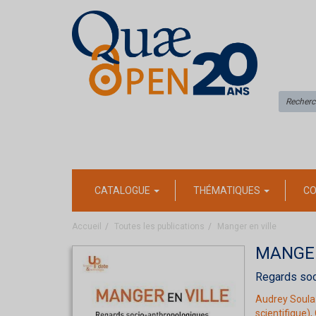
CATALOGUE
THÉMATIQUES
CO
Accueil
Toutes les publications
Manger en ville
MANGER
Regards soci
Audrey Soula
scientifique),