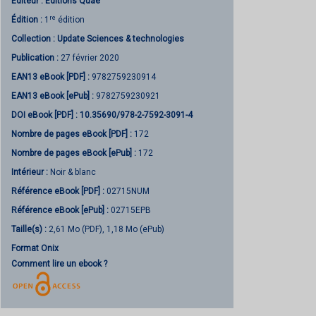
Éditeur :
Éditions Quae
re
Édition :
1
édition
Collection :
Update Sciences & technologies
Publication :
27 février 2020
EAN13 eBook [PDF] :
9782759230914
EAN13 eBook [ePub] :
9782759230921
DOI eBook [PDF] :
10.35690/978-2-7592-3091-4
Nombre de pages
eBook [PDF]
:
172
Nombre de pages
eBook [ePub]
:
172
Intérieur :
Noir & blanc
Référence eBook [PDF] :
02715NUM
Référence eBook [ePub] :
02715EPB
Taille(s) :
2,61 Mo (PDF), 1,18 Mo (ePub)
Format Onix
Comment lire un ebook ?