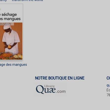
age des mangues
NOTRE BOUTIQUE EN LIGNE
C
q
Éd
78