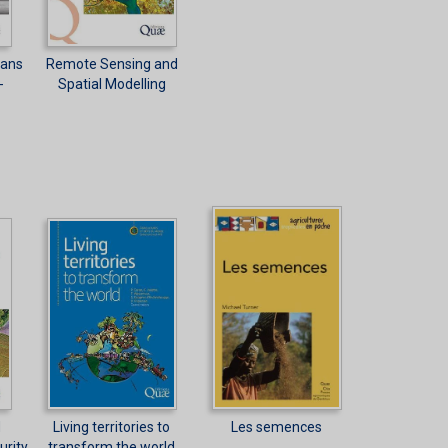
dans
Remote Sensing and
-
Spatial Modelling
d
Living territories to
Les semences
urity
transform the world