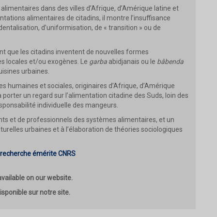
imentaires dans des villes d’Afrique, d’Amérique latine et
ntations alimentaires de citadins, il montre l’insuffisance
talisation, d’uniformisation, de « transition » ou de
nt que les citadins inventent de nouvelles formes
ces locales et/ou exogènes. Le
garba
abidjanais ou le
bâbenda
uisines urbaines.
s humaines et sociales, originaires d’Afrique, d’Amérique
eur à porter un regard sur l’alimentation citadine des Suds, loin des
esponsabilité individuelle des mangeurs.
ants et de professionnels des systèmes alimentaires, et un
turelles urbaines et à l’élaboration de théories sociologiques
de recherche émérite CNRS
 available on our website.
disponible sur notre site.